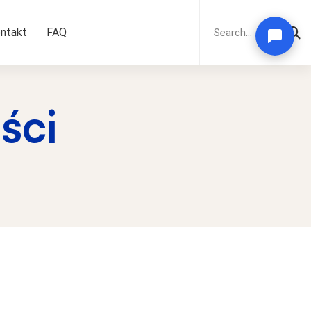
Search
for:
ntakt
FAQ
ści