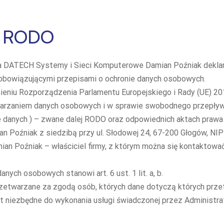
a RODO
a DATECH Systemy i Sieci Komputerowe Damian Poźniak deklaru
obowiązującymi przepisami o ochronie danych osobowych.
ieniu
Rozporządzenia Parlamentu Europejskiego i Rady (UE) 201
arzaniem danych osobowych i w sprawie swobodnego przepływu
 danych ) – zwane dalej RODO oraz odpowiednich aktach prawa 
 Poźniak z siedzibą przy ul. Słodowej 24, 67-200 Głogów, N
an Poźniak – właściciel firmy, z którym można się kontaktow
ch osobowych stanowi art. 6 ust. 1 lit. a, b.
e przetwarzane za zgodą osób, których dane dotyczą których prz
 jest niezbędne do wykonania usługi świadczonej przez Administr