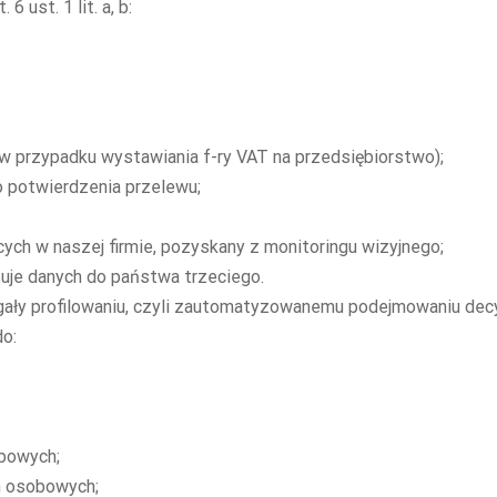
 ust. 1 lit. a, b:
 w przypadku wystawiania f-ry VAT na przedsiębiorstwo);
potwierdzenia przelewu;
ych w naszej firmie, pozyskany z monitoringu wizyjnego;
uje danych do państwa trzeciego.
ły profilowaniu, czyli zautomatyzowanemu podejmowaniu decyz
do:
obowych;
h osobowych;