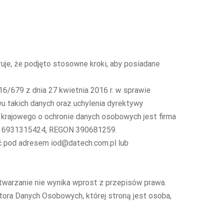
je, że podjęto stosowne kroki, aby posiadane
6/679 z dnia 27 kwietnia 2016 r.
w sprawie
 takich danych oraz uchylenia dyrektywy
krajowego o ochronie danych osobowych jest firma
IP 6931315424, REGON 390681259.
ać pod adresem
iod@datech.com.pl
lub
etwarzanie nie wynika wprost z przepisów prawa.
atora Danych Osobowych, której stroną jest osoba,