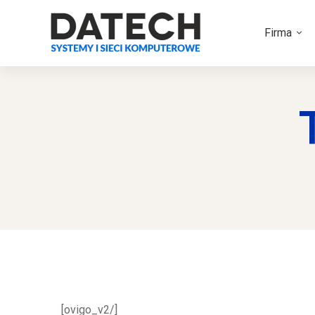
Firma
[ovigo_v2/]