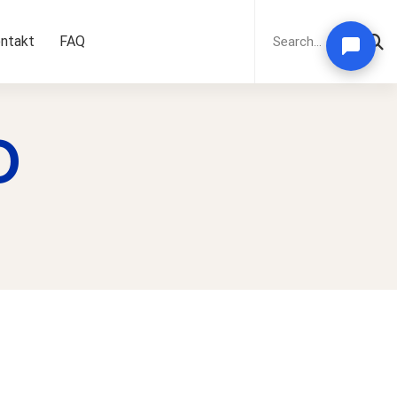
Search
for:
ntakt
FAQ
O