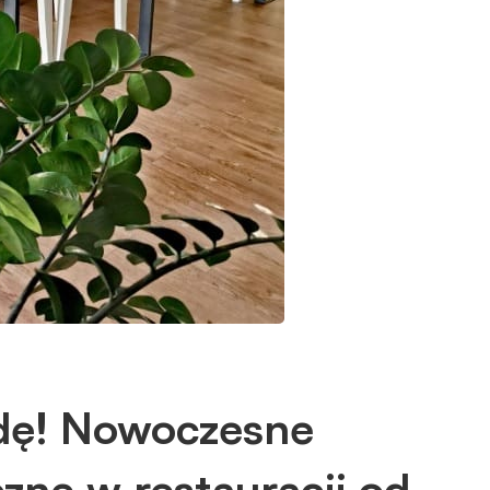
dę! Nowoczesne
zne w restauracji od